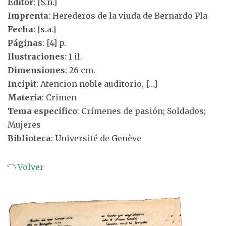
Editor
: [S.n.]
Imprenta
: Herederos de la viuda de Bernardo Pla
Fecha
: [s.a.]
Páginas
: [4] p.
Ilustraciones
: 1 il.
Dimensiones
: 26 cm.
Incipit
: Atencion noble auditorio, […]
Materia
: Crimen
Tema específico
: Crímenes de pasión; Soldados;
Mujeres
Biblioteca
: Université de Genève
Volver