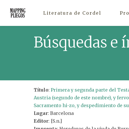
Literatura de Cordel
Pr
Búsquedas e í
Título
:
Primera y segunda parte del Testa
Austria (segundo de este nombre), y fervo
Sacramento hi-zo, y despedimiento de su
Lugar
: Barcelona
Editor
: [S.n.]
Imprenta
: Herederos de la viuda de Ber