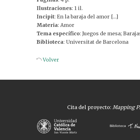
Ilustraciones
: 1 il.
Incipit
: En la baraja del amor […]
Materia
: Amor
Tema específico
: Juegos de mesa; Baraja
Biblioteca
: Universitat de Barcelona
Volver
Cita del proyecto:
Mapping Pl