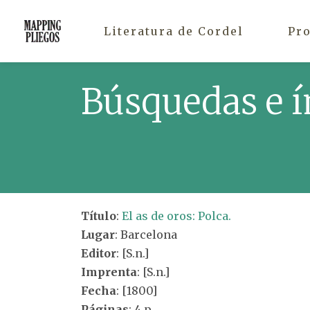
Literatura de Cordel
Pr
Búsquedas e í
Título
:
El as de oros: Polca.
Lugar
: Barcelona
Editor
: [S.n.]
Imprenta
: [S.n.]
Fecha
: [1800]
Páginas
: 4 p.