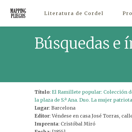
Literatura de Cordel
Pr
Búsquedas e í
Título
:
El Ramillete popular: Colección d
la plaza de S.ª Ana. Duo. La mujer patriot
Lugar
: Barcelona
Editor
: Véndese en casa José Torras, calle
Imprenta
: Cristóbal Miró
Fecha
: [1855]