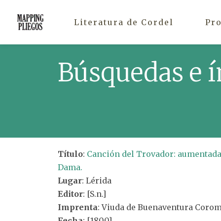
Literatura de Cordel
Pr
Búsquedas e í
Título
:
Canción del Trovador: aumentada 
Dama.
Lugar
: Lérida
Editor
: [S.n.]
Imprenta
: Viuda de Buenaventura Coro
Fecha
: [1800]