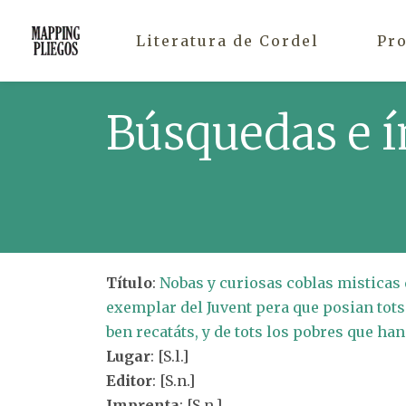
Literatura de Cordel
Pr
Búsquedas e í
Título
:
Nobas y curiosas coblas misticas q
exemplar del Juvent pera que posian tots 
ben recatáts, y de tots los pobres que han
Lugar
: [S.l.]
Editor
: [S.n.]
Imprenta
: [S.n.]