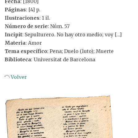
Fecha
: [1800]
Páginas
: [4] p.
Ilustraciones
: 1 il.
Número de serie
: Núm. 57
Incipit
: Sepulturero. No hay otro medio; voy […]
Materia
: Amor
Tema específico
: Pena; Duelo (luto); Muerte
Biblioteca
: Universitat de Barcelona
Volver