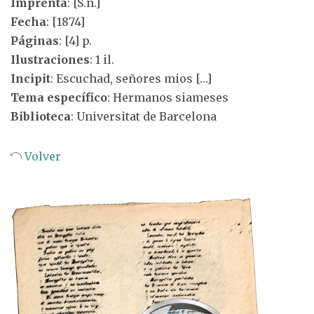
Imprenta
: [S.n.]
Fecha
: [1874]
Páginas
: [4] p.
Ilustraciones
: 1 il.
Incipit
: Escuchad, señores mios […]
Tema específico
: Hermanos siameses
Biblioteca
: Universitat de Barcelona
Volver