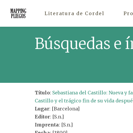
Literatura de Cordel
Pr
Búsquedas e í
Título
:
Sebastiana del Castillo: Nueva y f
Castillo y el trágico fin de su vida desp
Lugar
: [Barcelona]
Editor
: [S.n.]
Imprenta
: [S.n.]
Fecha
: [1800]