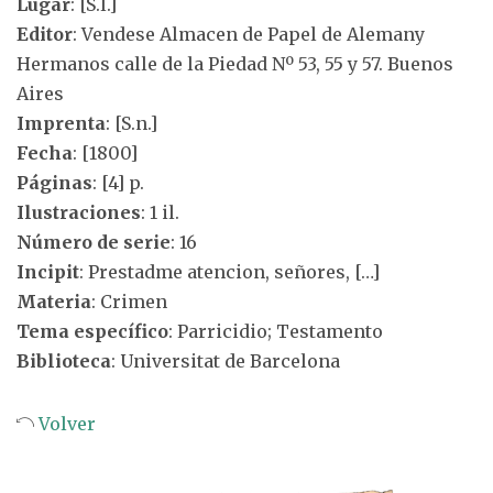
Lugar
: [S.l.]
Editor
: Vendese Almacen de Papel de Alemany
Hermanos calle de la Piedad Nº 53, 55 y 57. Buenos
Aires
Imprenta
: [S.n.]
Fecha
: [1800]
Páginas
: [4] p.
Ilustraciones
: 1 il.
Número de serie
: 16
Incipit
: Prestadme atencion, señores, […]
Materia
: Crimen
Tema específico
: Parricidio; Testamento
Biblioteca
: Universitat de Barcelona
Volver