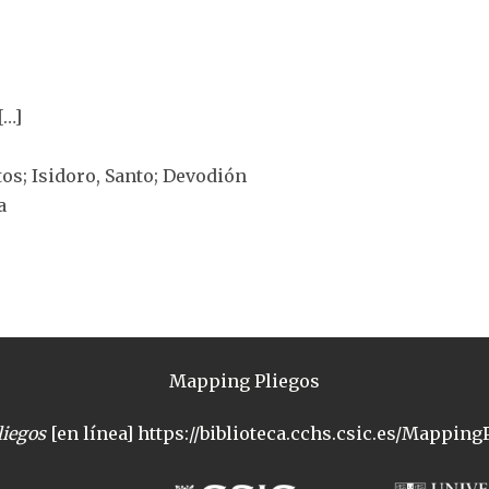
[…]
ntos; Isidoro, Santo; Devodión
a
Mapping Pliegos
iegos
[en línea] https://biblioteca.cchs.csic.es/MappingP