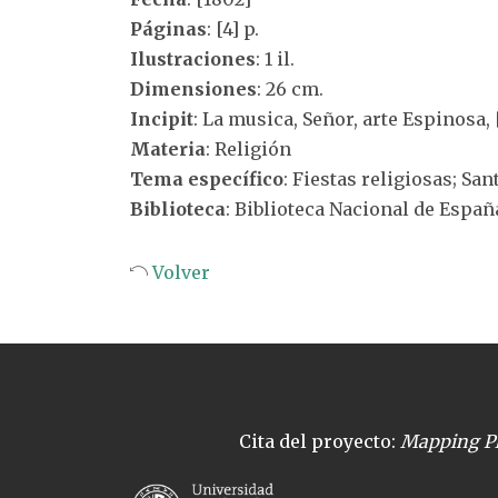
Páginas
: [4] p.
Ilustraciones
: 1 il.
Dimensiones
: 26 cm.
Incipit
: La musica, Señor, arte Espinosa, 
Materia
: Religión
Tema específico
: Fiestas religiosas; Sa
Biblioteca
: Biblioteca Nacional de Españ
Volver
Cita del proyecto:
Mapping Pl