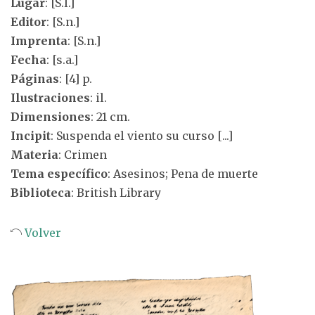
Lugar
: [S.l.]
Editor
: [S.n.]
Imprenta
: [S.n.]
Fecha
: [s.a.]
Páginas
: [4] p.
Ilustraciones
: il.
Dimensiones
: 21 cm.
Incipit
: Suspenda el viento su curso [...]
Materia
: Crimen
Tema específico
: Asesinos; Pena de muerte
Biblioteca
: British Library
Volver