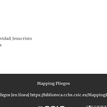
ividad; Jesucristo
a
Mapping Pliegos
iegos
[en línea] https://biblioteca.cchs.csic.es/MappingP