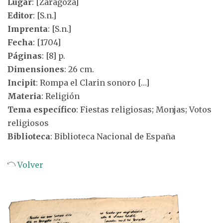
Lugar
: [Zaragoza]
Editor
: [S.n.]
Imprenta
: [S.n.]
Fecha
: [1704]
Páginas
: [8] p.
Dimensiones
: 26 cm.
Incipit
: Rompa el Clarin sonoro […]
Materia
: Religión
Tema específico
: Fiestas religiosas; Monjas; Votos
religiosos
Biblioteca
: Biblioteca Nacional de España
Volver