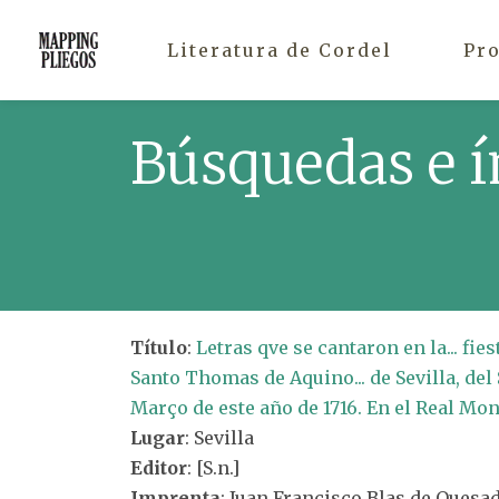
Literatura de Cordel
Pr
Búsquedas e í
Título
:
Letras qve se cantaron en la... fie
Santo Thomas de Aquino... de Sevilla, del
Março de este año de 1716. En el Real Mo
Lugar
: Sevilla
Editor
: [S.n.]
Imprenta
: Juan Francisco Blas de Quesa