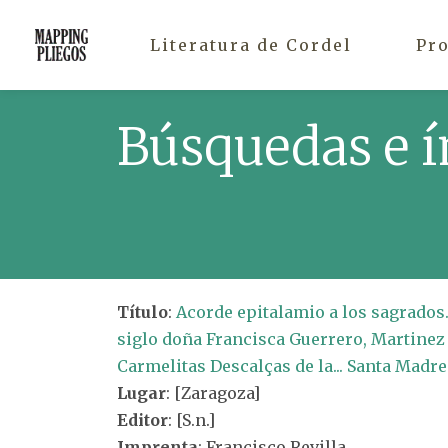
Literatura de Cordel
Pr
Búsquedas e í
Título
:
Acorde epitalamio a los sagrados.
siglo doña Francisca Guerrero, Martinez R
Carmelitas Descalças de la... Santa Madre
Lugar
: [Zaragoza]
Editor
: [S.n.]
Imprenta
: Francisco Revilla