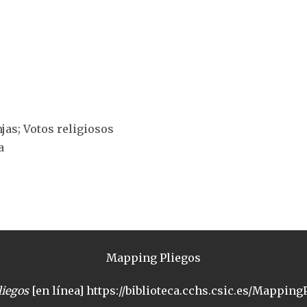
njas; Votos religiosos
a
Mapping Pliegos
iegos
[en línea] https://biblioteca.cchs.csic.es/MappingP