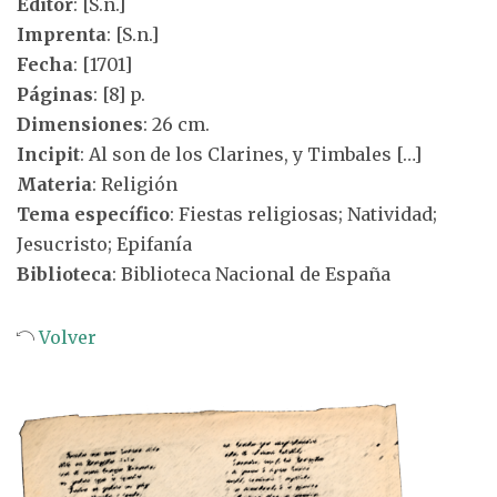
Editor
: [S.n.]
Imprenta
: [S.n.]
Fecha
: [1701]
Páginas
: [8] p.
Dimensiones
: 26 cm.
Incipit
: Al son de los Clarines, y Timbales […]
Materia
: Religión
Tema específico
: Fiestas religiosas; Natividad;
Jesucristo; Epifanía
Biblioteca
: Biblioteca Nacional de España
Volver