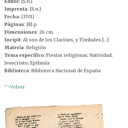
Editor
: [S.n.]
Imprenta
: [S.n.]
Fecha
: [1701]
Páginas
: [8] p.
Dimensiones
: 26 cm.
Incipit
: Al son de los Clarines, y Timbales […]
Materia
: Religión
Tema específico
: Fiestas religiosas; Natividad;
Jesucristo; Epifanía
Biblioteca
: Biblioteca Nacional de España
Volver