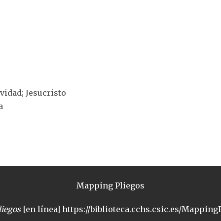
ividad; Jesucristo
a
Mapping Pliegos
iegos
[en línea] https://biblioteca.cchs.csic.es/MappingP