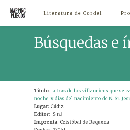
Literatura de Cordel
Pr
Búsquedas e í
Título
:
Letras de los villancicos que se c
noche, y dias del nacimiento de N. Sr. Jes
Lugar
: Cádiz
Editor
: [S.n.]
Imprenta
: Cristóbal de Requena
Fecha
: [1705]