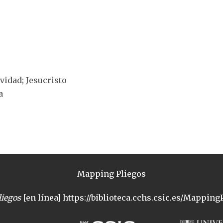
ividad; Jesucristo
a
Mapping Pliegos
iegos
[en línea] https://biblioteca.cchs.csic.es/MappingP