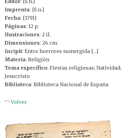
Editor
: [S.n.]
Imprenta
: [S.n.]
Fecha
: [1791]
Páginas
: 12 p.
Ilustraciones
: 2 il.
Dimensiones
: 26 cm.
Incipit
: Entre horrores sumergida […]
Materia
: Religión
Tema específico
: Fiestas religiosas; Natividad;
Jesucristo
Biblioteca
: Biblioteca Nacional de España
Volver