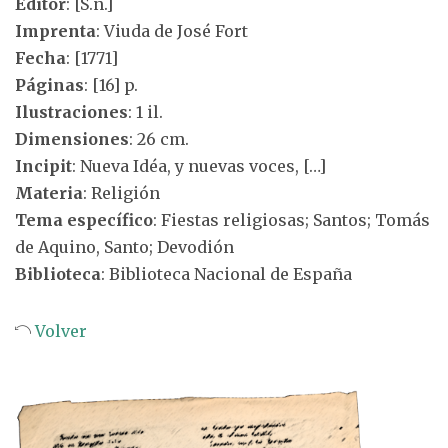
Editor
: [S.n.]
Imprenta
: Viuda de José Fort
Fecha
: [1771]
Páginas
: [16] p.
Ilustraciones
: 1 il.
Dimensiones
: 26 cm.
Incipit
: Nueva Idéa, y nuevas voces, […]
Materia
: Religión
Tema específico
: Fiestas religiosas; Santos; Tomás
de Aquino, Santo; Devodión
Biblioteca
: Biblioteca Nacional de España
Volver