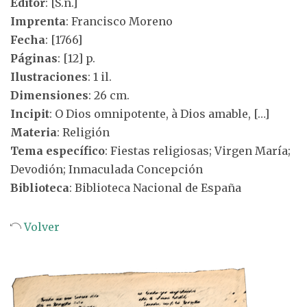
Editor
: [S.n.]
Imprenta
: Francisco Moreno
Fecha
: [1766]
Páginas
: [12] p.
Ilustraciones
: 1 il.
Dimensiones
: 26 cm.
Incipit
: O Dios omnipotente, à Dios amable, […]
Materia
: Religión
Tema específico
: Fiestas religiosas; Virgen María;
Devodión; Inmaculada Concepción
Biblioteca
: Biblioteca Nacional de España
Volver