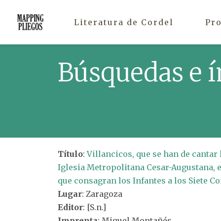
Literatura de Cordel
Pr
Búsquedas e í
Título
:
Villancicos, que se han de cantar l
Iglesia Metropolitana Cesar-Augustana, en
que consagran los Infantes a los Siete C
Lugar
: Zaragoza
Editor
: [S.n.]
Imprenta
: Miguel Montañés