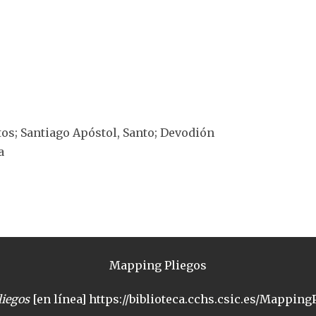
ntos; Santiago Apóstol, Santo; Devodión
a
Mapping Pliegos
iegos
[en línea] https://biblioteca.cchs.csic.es/MappingP