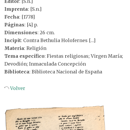
Editor
: [S.n.]
Imprenta
: [S.n.]
Fecha
: [1778]
Páginas
: [4] p.
Dimensiones
: 26 cm.
Incipit
: Contra Bethulia Holofernes […]
Materia
: Religión
Tema específico
: Fiestas religiosas; Virgen María;
Devodión; Inmaculada Concepción
Biblioteca
: Biblioteca Nacional de España
Volver