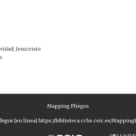
ividad; Jesucristo
a
Mapping Pliegos
iegos
[en línea] https://biblioteca.cchs.csic.es/MappingP