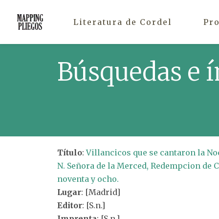
Literatura de Cordel
Pr
Búsquedas e í
Título
:
Villancicos que se cantaron la No
N. Señora de la Merced, Redempcion de Ca
noventa y ocho.
Lugar
: [Madrid]
Editor
: [S.n.]
Imprenta
: [S.n.]