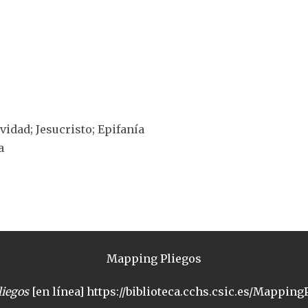
ividad; Jesucristo; Epifanía
a
Mapping Pliegos
iegos
[en línea] https://biblioteca.cchs.csic.es/MappingP