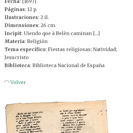
Fecha
: [1697]
Páginas
: 12 p.
Ilustraciones
: 2 il.
Dimensiones
: 26 cm.
Incipit
: Uiendo que à Belèn caminan […]
Materia
: Religión
Tema específico
: Fiestas religiosas; Natividad;
Jesucristo
Biblioteca
: Biblioteca Nacional de España
Volver