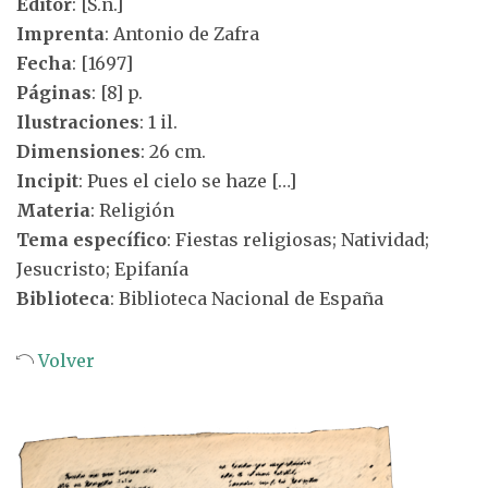
Editor
: [S.n.]
Imprenta
: Antonio de Zafra
Fecha
: [1697]
Páginas
: [8] p.
Ilustraciones
: 1 il.
Dimensiones
: 26 cm.
Incipit
: Pues el cielo se haze […]
Materia
: Religión
Tema específico
: Fiestas religiosas; Natividad;
Jesucristo; Epifanía
Biblioteca
: Biblioteca Nacional de España
Volver