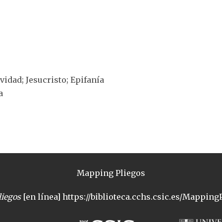
ividad; Jesucristo; Epifanía
a
Mapping Pliegos
iegos
[en línea] https://biblioteca.cchs.csic.es/MappingP