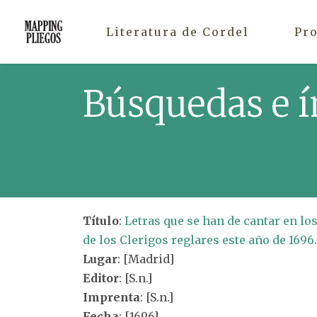
Literatura de Cordel
Pr
Búsquedas e í
Título
:
Letras que se han de cantar en lo
de los Clerigos reglares este año de 1696.
Lugar
: [Madrid]
Editor
: [S.n.]
Imprenta
: [S.n.]
Fecha
: [1696]