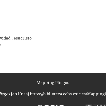
ividad; Jesucristo
a
Mapping Pliegos
iegos
[en línea] https://biblioteca.cchs.csic.es/MappingP