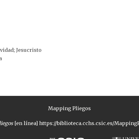
ividad; Jesucristo
a
Mapping Pliegos
iegos
[en línea] https://biblioteca.cchs.csic.es/MappingP