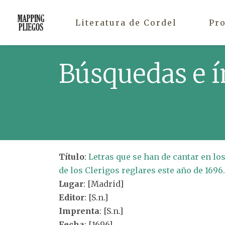
Literatura de Cordel
Pr
Búsquedas e í
Título
:
Letras que se han de cantar en lo
de los Clerigos reglares este año de 1696.
Lugar
: [Madrid]
Editor
: [S.n.]
Imprenta
: [S.n.]
Fecha
: [1696]