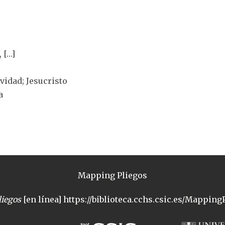
, […]
ividad; Jesucristo
a
Mapping Pliegos
iegos
[en línea] https://biblioteca.cchs.csic.es/MappingP