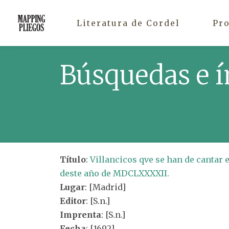
Literatura de Cordel
Pr
Búsquedas e í
Título
:
Villancicos qve se han de cantar 
deste año de MDCLXXXXII.
Lugar
: [Madrid]
Editor
: [S.n.]
Imprenta
: [S.n.]
Fecha
: [1692]