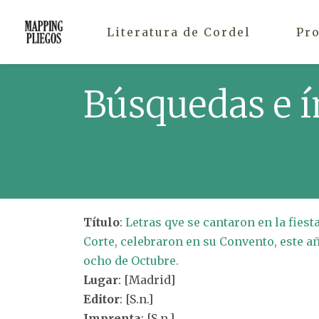
Literatura de Cordel
Pr
Búsquedas e í
Título
:
Letras qve se cantaron en la fies
Corte, celebraron en su Convento, este año
ocho de Octubre.
Lugar
: [Madrid]
Editor
: [S.n.]
Imprenta
: [S.n.]