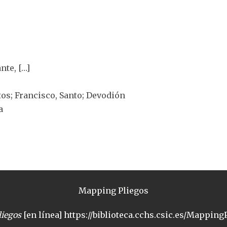
nte, […]
ntos; Francisco, Santo; Devodión
a
Mapping Pliegos
iegos
[en línea] https://biblioteca.cchs.csic.es/MappingP