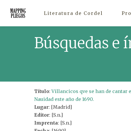
Literatura de Cordel
Pr
Búsquedas e í
Título
:
Villancicos qve se han de cantar 
Nauidad este año de 1690.
Lugar
: [Madrid]
Editor
: [S.n.]
Imprenta
: [S.n.]
Fecha
: [1690]