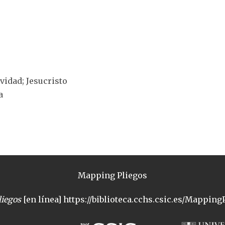
ividad; Jesucristo
a
Mapping Pliegos
iegos
[en línea] https://biblioteca.cchs.csic.es/MappingP