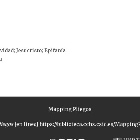
ividad; Jesucristo; Epifanía
a
Mapping Pliegos
iegos
[en línea] https://biblioteca.cchs.csic.es/MappingP