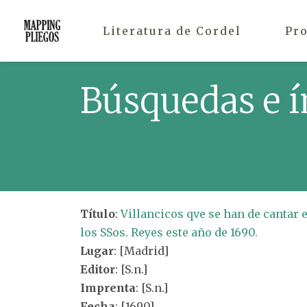
Literatura de Cordel
Pr
Búsquedas e í
Título
:
Villancicos qve se han de cantar 
los SSos. Reyes este año de 1690.
Lugar
: [Madrid]
Editor
: [S.n.]
Imprenta
: [S.n.]
Fecha
: [1690]