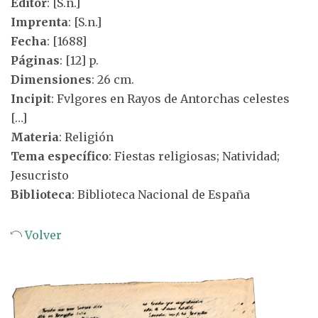
Editor
: [S.n.]
Imprenta
: [S.n.]
Fecha
: [1688]
Páginas
: [12] p.
Dimensiones
: 26 cm.
Incipit
: Fvlgores en Rayos de Antorchas celestes
[…]
Materia
: Religión
Tema específico
: Fiestas religiosas; Natividad;
Jesucristo
Biblioteca
: Biblioteca Nacional de España
Volver