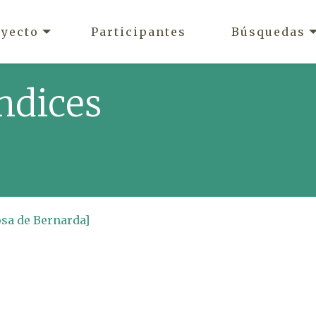
oyecto
Participantes
Búsquedas
ndices
osa de Bernarda]