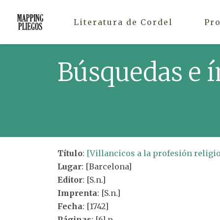
Literatura de Cordel
Pr
Búsquedas e í
Título
:
[Villancicos a la profesión religi
Lugar
: [Barcelona]
Editor
: [S.n.]
Imprenta
: [S.n.]
Fecha
: [1742]
Páginas
: [6] p.