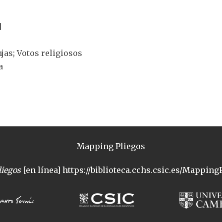
]
njas; Votos religiosos
a
Mapping Pliegos
iegos
[en línea] https://biblioteca.cchs.csic.es/MappingP