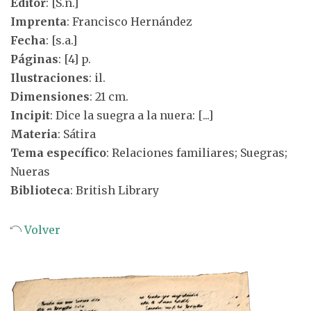
Editor
: [S.n.]
Imprenta
: Francisco Hernández
Fecha
: [s.a.]
Páginas
: [4] p.
Ilustraciones
: il.
Dimensiones
: 21 cm.
Incipit
: Dice la suegra a la nuera: [...]
Materia
: Sátira
Tema específico
: Relaciones familiares; Suegras;
Nueras
Biblioteca
: British Library
Volver