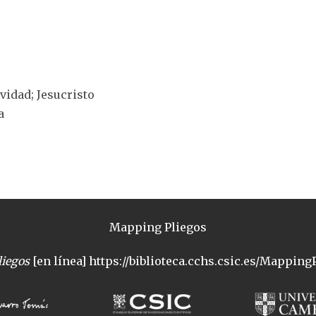
ividad; Jesucristo
a
Mapping Pliegos
iegos
[en línea] https://biblioteca.cchs.csic.es/MappingP