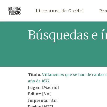
Literatura de Cordel
Pr
Búsquedas e í
Título
:
Villancicos que se han de cantar 
año de 1677.
Lugar
: [Madrid]
Editor
: [S.n.]
Imprenta
: [S.n.]
Fecha
: [1677]