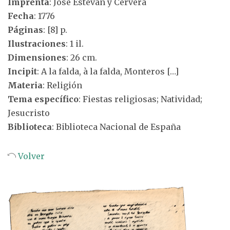
Imprenta
: José Estevan y Cervera
Fecha
: 1776
Páginas
: [8] p.
Ilustraciones
: 1 il.
Dimensiones
: 26 cm.
Incipit
: A la falda, à la falda, Monteros […]
Materia
: Religión
Tema específico
: Fiestas religiosas; Natividad;
Jesucristo
Biblioteca
: Biblioteca Nacional de España
Volver