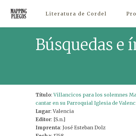
Literatura de Cordel
Pr
Búsquedas e í
Título
:
Villancicos para los solemnes May
cantar en su Parroquial Iglesia de Valenc
Lugar
: Valencia
Editor
: [S.n.]
Imprenta
: José Esteban Dolz
Fecha
: 1758