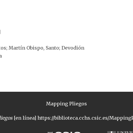
]
ntos; Martín Obispo, Santo; Devodión
a
Mapping Pliegos
iegos
[en línea] https://biblioteca.cchs.csic.es/MappingP