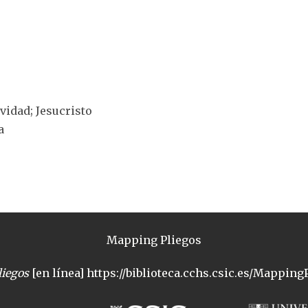
ividad; Jesucristo
a
Mapping Pliegos
iegos
[en línea] https://biblioteca.cchs.csic.es/MappingP