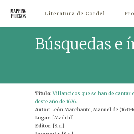
Literatura de Cordel
Pr
Búsquedas e í
Título
:
Villancicos que se han de cantar 
deste año de 1676.
Autor
: León Marchante, Manuel de (1631-
Lugar
: [Madrid]
Editor
: [S.n.]
Imprenta
: [S.n.]