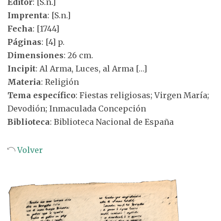
Editor
: [S.n.]
Imprenta
: [S.n.]
Fecha
: [1744]
Páginas
: [4] p.
Dimensiones
: 26 cm.
Incipit
: Al Arma, Luces, al Arma […]
Materia
: Religión
Tema específico
: Fiestas religiosas; Virgen María;
Devodión; Inmaculada Concepción
Biblioteca
: Biblioteca Nacional de España
Volver