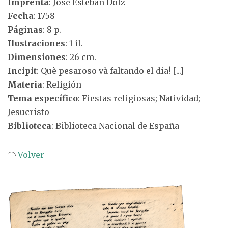
Imprenta
: José Esteban Dolz
Fecha
: 1758
Páginas
: 8 p.
Ilustraciones
: 1 il.
Dimensiones
: 26 cm.
Incipit
: Què pesaroso và faltando el dia! [...]
Materia
: Religión
Tema específico
: Fiestas religiosas; Natividad;
Jesucristo
Biblioteca
: Biblioteca Nacional de España
Volver