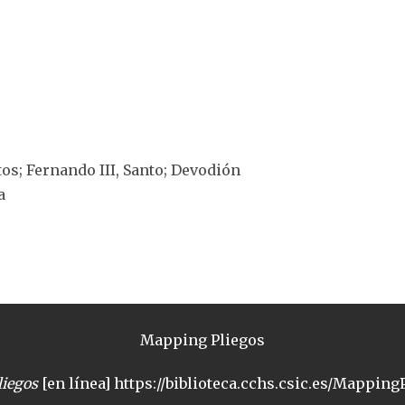
ntos; Fernando III, Santo; Devodión
a
Mapping Pliegos
iegos
[en línea] https://biblioteca.cchs.csic.es/MappingP