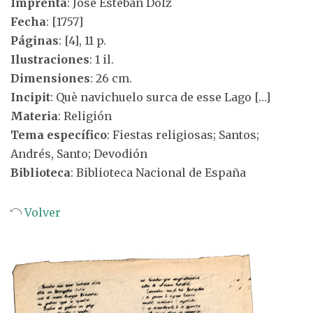
Imprenta
: José Esteban Dolz
Fecha
: [1757]
Páginas
: [4], 11 p.
Ilustraciones
: 1 il.
Dimensiones
: 26 cm.
Incipit
: Què navichuelo surca de esse Lago […]
Materia
: Religión
Tema específico
: Fiestas religiosas; Santos;
Andrés, Santo; Devodión
Biblioteca
: Biblioteca Nacional de España
Volver