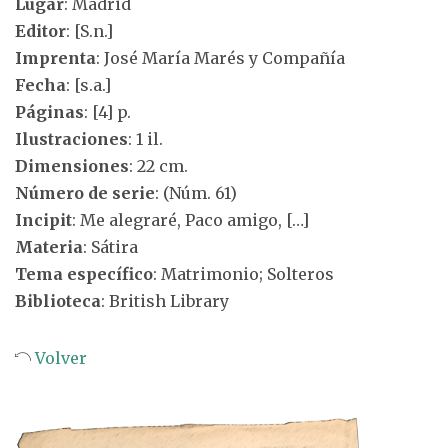
Lugar
: Madrid
Editor
: [S.n.]
Imprenta
: José María Marés y Compañía
Fecha
: [s.a.]
Páginas
: [4] p.
Ilustraciones
: 1 il.
Dimensiones
: 22 cm.
Número de serie
: (Núm. 61)
Incipit
: Me alegraré, Paco amigo, […]
Materia
: Sátira
Tema específico
: Matrimonio; Solteros
Biblioteca
: British Library
Volver