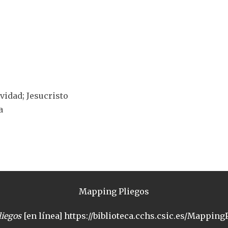
ividad; Jesucristo
a
Mapping Pliegos
iegos
[en línea] https://biblioteca.cchs.csic.es/MappingP