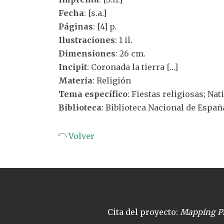
Fecha
: [s.a.]
Páginas
: [4] p.
Ilustraciones
: 1 il.
Dimensiones
: 26 cm.
Incipit
: Coronada la tierra […]
Materia
: Religión
Tema específico
: Fiestas religiosas; Nat
Biblioteca
: Biblioteca Nacional de Españ
Volver
Cita del proyecto:
Mapping Pl