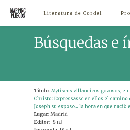
Literatura de Cordel
Pr
Búsquedas e í
Título
:
Mytiscos villancicos gozosos, en
Christo: Expressasse en ellos el camino 
Joseph su esposo… la hora en que naciò 
Lugar
: Madrid
Editor
: [S.n.]
Imprenta
: [S.n.]