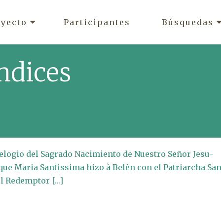
oyecto
Participantes
Búsquedas
ndices
 elogio del Sagrado Nacimiento de Nuestro Señor Jesu-
que Maria Santissima hizo à Belèn con el Patriarcha Sa
el Redemptor […]