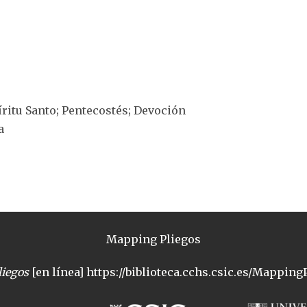
píritu Santo; Pentecostés; Devoción
a
Mapping Pliegos
iegos
[en línea] https://biblioteca.cchs.csic.es/MappingP