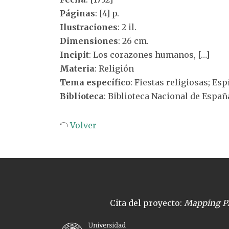
Páginas
: [4] p.
Ilustraciones
: 2 il.
Dimensiones
: 26 cm.
Incipit
: Los corazones humanos, […]
Materia
: Religión
Tema específico
: Fiestas religiosas; Es
Biblioteca
: Biblioteca Nacional de Españ
Volver
Cita del proyecto:
Mapping Pl